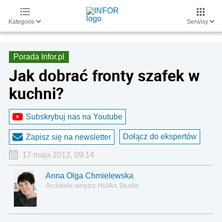
Kategorie
Serwisy
Porada Infor.pl
Jak dobrać fronty szafek w
kuchni?
Subskrybuj nas na Youtube
Dołącz do ekspertów
Zapisz się na newsletter
17 maja 2012, 09:14
Anna Olga Chmielewska
Architekt wnętrz HolArt Studio