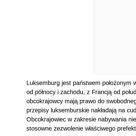
Luksemburg jest państwem położonym w E
od północy i zachodu, z Francją od po
obcokrajowcy mają prawo do swobodneg
przepisy luksemburskie nakładają na cu
Obcokrajowiec w zakresie nabywania ni
stosowne zezwolenie właściwego prefekta