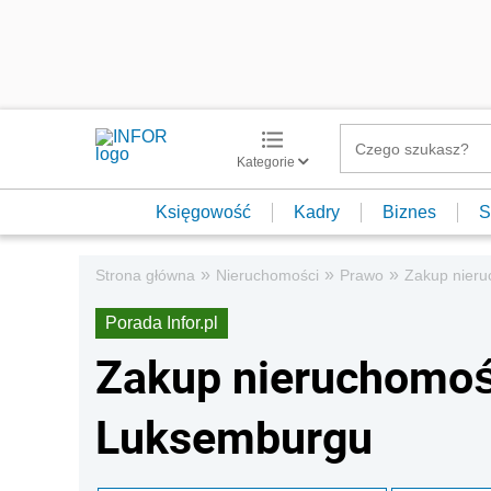
Kategorie
Księgowość
Kadry
Biznes
S
»
»
»
Strona główna
Nieruchomości
Prawo
Zakup nieru
Porada Infor.pl
Zakup nieruchomoś
Luksemburgu