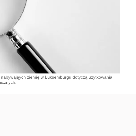
 nabywająych ziemię w Luksemburgu dotyczą użytkowania
icznych.