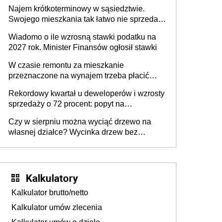
piją wodę z kranu?
Najem krótkoterminowy w sąsiedztwie.
Swojego mieszkania tak łatwo nie sprzedaż
lub zrobisz to ze stratą
Wiadomo o ile wzrosną stawki podatku na
2027 rok. Minister Finansów ogłosił stawki
W czasie remontu za mieszkanie
przeznaczone na wynajem trzeba płacić
wyższy podatek. Dlaczego? Bo nikt nie
Rekordowy kwartał u deweloperów i wzrosty
realizuje w nim potrzeb mieszkaniowych
sprzedaży o 72 procent: popyt na
mieszkania wraca
Czy w sierpniu można wyciąć drzewo na
własnej działce? Wycinka drzew bez
pozwolenia
Kalkulatory
Kalkulator brutto/netto
Kalkulator umów zlecenia