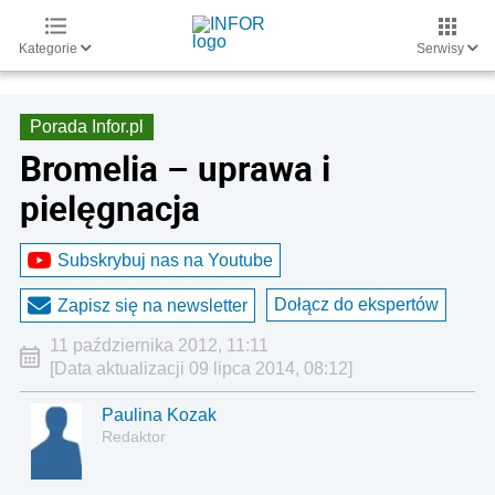
Kategorie
Serwisy
Porada Infor.pl
Bromelia – uprawa i
pielęgnacja
Subskrybuj nas na Youtube
Dołącz do ekspertów
Zapisz się na newsletter
11 października 2012, 11:11
[Data aktualizacji 09 lipca 2014, 08:12]
Paulina Kozak
Redaktor