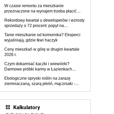
W czasie remontu za mieszkanie
przeznaczone na wynajem trzeba płacić
wyższy podatek. Dlaczego? Bo nikt nie
Rekordowy kwartał u deweloperów i wzrosty
realizuje w nim potrzeb mieszkaniowych
sprzedaży o 72 procent: popyt na
mieszkania wraca
Tanie mieszkanie od komornika? Eksperci
wyjaśniają, gdzie tkwi haczyk
Ceny mieszkań w górę w drugim kwartale
2026 r.
Czym dokarmiać kaczki i wiewiórki?
Darmowe próbki karmy w Łazienkach
Królewskich 25-26 lipca 2026 r. [Akcja
Ekologiczne opryski roślin na zarazę
edukacyjna]
ziemniaczaną, szarą pleśń, mączniaki -
gnojówki, wywary, wyciągi. Jak rozpoznać i
zwalczać choroby grzybowe roślin?
Kalkulatory