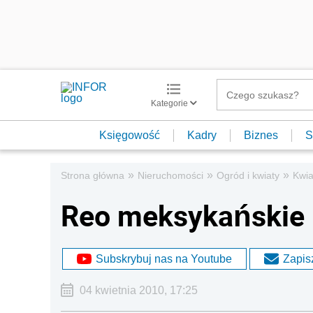
Kategorie
Księgowość
Kadry
Biznes
S
»
»
»
Strona główna
Nieruchomości
Ogród i kwiaty
Kwia
Reo meksykańskie 
Subskrybuj nas na Youtube
Zapisz
04 kwietnia 2010, 17:25