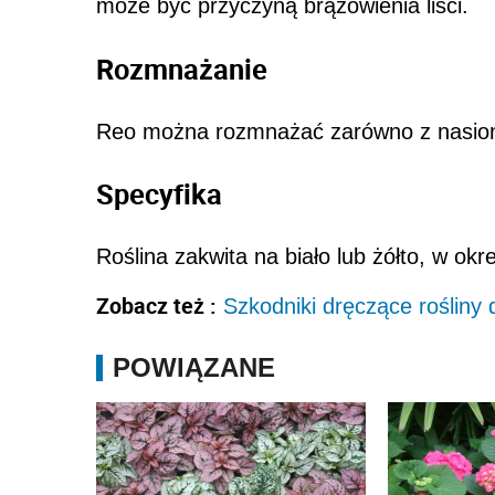
może być przyczyną brązowienia liści.
Rozmnażanie
Reo można rozmnażać zarówno z nasion,
Specyfika
Roślina zakwita na biało lub żółto, w okr
Zobacz też :
Szkodniki dręczące rośliny
POWIĄZANE