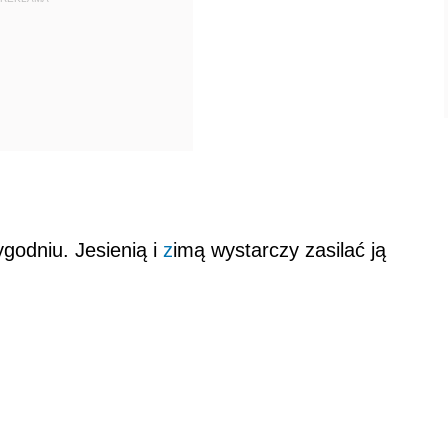
ygodniu. Jesienią i
z
imą wystarczy zasilać ją