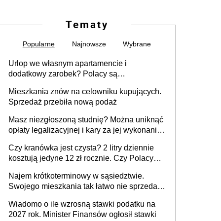
Tematy
Popularne
Najnowsze
Wybrane
Urlop we własnym apartamencie i
dodatkowy zarobek? Polacy są
zainteresowani
Mieszkania znów na celowniku kupujących.
Sprzedaż przebiła nową podaż
Masz niezgłoszoną studnię? Można uniknąć
opłaty legalizacyjnej i kary za jej wykonanie,
ale jest termin
Czy kranówka jest czysta? 2 litry dziennie
kosztują jedyne 12 zł rocznie. Czy Polacy
piją wodę z kranu?
Najem krótkoterminowy w sąsiedztwie.
Swojego mieszkania tak łatwo nie sprzedaż
lub zrobisz to ze stratą
Wiadomo o ile wzrosną stawki podatku na
2027 rok. Minister Finansów ogłosił stawki