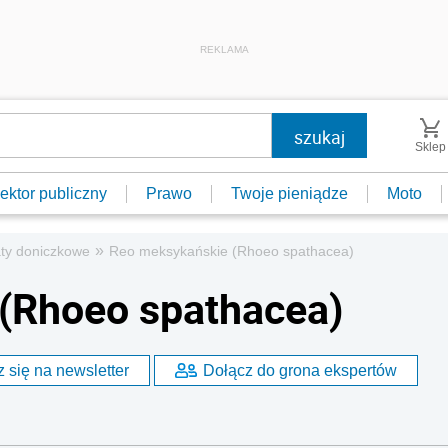
REKLAMA
Sklep
ektor publiczny
Prawo
Twoje pieniądze
Moto
»
ty doniczkowe
Reo meksykańskie (Rhoeo spathacea)
(Rhoeo spathacea)
 się na newsletter
Dołącz do grona ekspertów