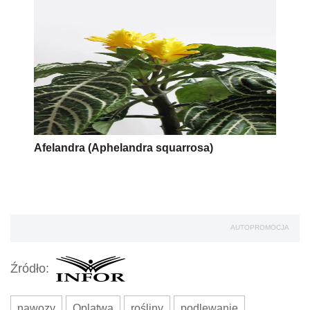
Afelandra (Aphelandra squarrosa)
AUTOPROMOCJA
Źródło:
nawozy
Oplątwa
rośliny
podlewanie