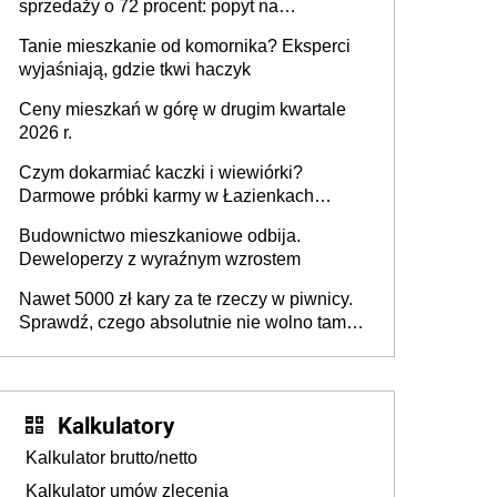
sprzedaży o 72 procent: popyt na
mieszkania wraca
Tanie mieszkanie od komornika? Eksperci
wyjaśniają, gdzie tkwi haczyk
Ceny mieszkań w górę w drugim kwartale
2026 r.
Czym dokarmiać kaczki i wiewiórki?
Darmowe próbki karmy w Łazienkach
Królewskich 25-26 lipca 2026 r. [Akcja
Budownictwo mieszkaniowe odbija.
edukacyjna]
Deweloperzy z wyraźnym wzrostem
Nawet 5000 zł kary za te rzeczy w piwnicy.
Sprawdź, czego absolutnie nie wolno tam
trzymać
Kalkulatory
Kalkulator brutto/netto
Kalkulator umów zlecenia