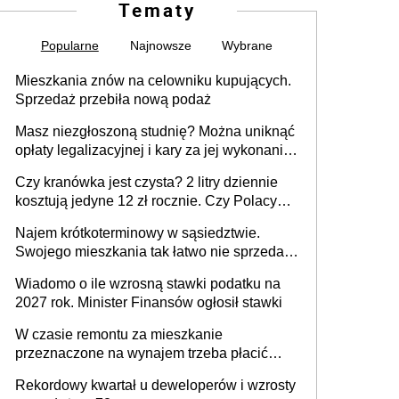
Tematy
Popularne
Najnowsze
Wybrane
Mieszkania znów na celowniku kupujących.
Sprzedaż przebiła nową podaż
Masz niezgłoszoną studnię? Można uniknąć
opłaty legalizacyjnej i kary za jej wykonanie,
ale jest termin
Czy kranówka jest czysta? 2 litry dziennie
kosztują jedyne 12 zł rocznie. Czy Polacy
piją wodę z kranu?
Najem krótkoterminowy w sąsiedztwie.
Swojego mieszkania tak łatwo nie sprzedaż
lub zrobisz to ze stratą
Wiadomo o ile wzrosną stawki podatku na
2027 rok. Minister Finansów ogłosił stawki
W czasie remontu za mieszkanie
przeznaczone na wynajem trzeba płacić
wyższy podatek. Dlaczego? Bo nikt nie
Rekordowy kwartał u deweloperów i wzrosty
realizuje w nim potrzeb mieszkaniowych