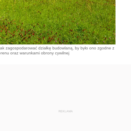
ak zagospodarować działkę budowlaną, by było ono zgodne z
renu oraz warunkami obrony cywilnej