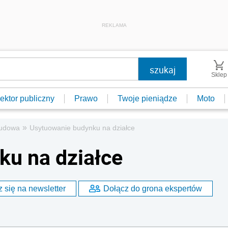
REKLAMA
Sklep
ektor publiczny
Prawo
Twoje pieniądze
Moto
»
udowa
Usytuowanie budynku na działce
ku na działce
 się na newsletter
Dołącz do grona ekspertów