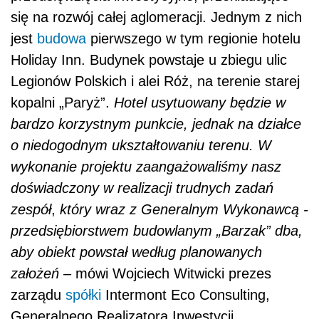
się na rozwój całej aglomeracji. Jednym z nich
jest
budowa
pierwszego w tym regionie hotelu
Holiday Inn. Budynek powstaje u zbiegu ulic
Legionów Polskich i alei Róż, na terenie starej
kopalni „Paryż”.
Hotel usytuowany będzie w
bardzo korzystnym punkcie, jednak na działce
o niedogodnym ukształtowaniu terenu. W
wykonanie projektu zaangażowaliśmy nasz
doświadczony w realizacji trudnych zadań
zespół
,
który wraz z Generalnym Wykonawcą -
przedsiębiorstwem budowlanym „Barzak” dba,
aby obiekt powstał według planowanych
założeń
– mówi Wojciech Witwicki prezes
zarządu
spółki
Intermont Eco Consulting,
Generalnego Realizatora Inwestycji.