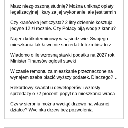
Masz niezgłoszoną studnię? Można uniknąć opłaty
legalizacyjnej i kary za jej wykonanie, ale jest termin
Czy kranówka jest czysta? 2 litry dziennie kosztują
jedyne 12 zł rocznie. Czy Polacy piją wodę z kranu?
Najem krótkoterminowy w sąsiedztwie. Swojego
mieszkania tak łatwo nie sprzedaż lub zrobisz to ze
stratą
Wiadomo o ile wzrosną stawki podatku na 2027 rok.
Minister Finansów ogłosił stawki
W czasie remontu za mieszkanie przeznaczone na
wynajem trzeba płacić wyższy podatek. Dlaczego?
Bo nikt nie realizuje w nim potrzeb mieszkaniowych
Rekordowy kwartał u deweloperów i wzrosty
sprzedaży o 72 procent: popyt na mieszkania wraca
Czy w sierpniu można wyciąć drzewo na własnej
działce? Wycinka drzew bez pozwolenia