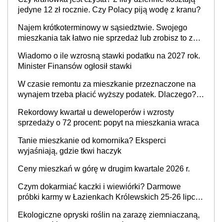
jedyne 12 zł rocznie. Czy Polacy piją wodę z kranu?
Najem krótkoterminowy w sąsiedztwie. Swojego
mieszkania tak łatwo nie sprzedaż lub zrobisz to ze
stratą
Wiadomo o ile wzrosną stawki podatku na 2027 rok.
Minister Finansów ogłosił stawki
W czasie remontu za mieszkanie przeznaczone na
wynajem trzeba płacić wyższy podatek. Dlaczego?
Bo nikt nie realizuje w nim potrzeb mieszkaniowych
Rekordowy kwartał u deweloperów i wzrosty
sprzedaży o 72 procent: popyt na mieszkania wraca
Tanie mieszkanie od komornika? Eksperci
wyjaśniają, gdzie tkwi haczyk
Ceny mieszkań w górę w drugim kwartale 2026 r.
Czym dokarmiać kaczki i wiewiórki? Darmowe
próbki karmy w Łazienkach Królewskich 25-26 lipca
2026 r. [Akcja edukacyjna]
Ekologiczne opryski roślin na zarazę ziemniaczaną,