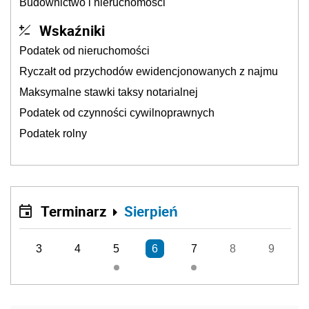
Budownictwo i nieruchomości
Wskaźniki
Podatek od nieruchomości
Ryczałt od przychodów ewidencjonowanych z najmu
Maksymalne stawki taksy notarialnej
Podatek od czynności cywilnoprawnych
Podatek rolny
Terminarz
Sierpień
3
4
5
6
7
8
9