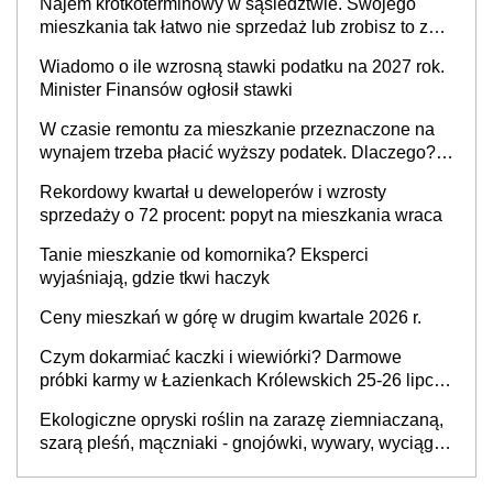
Najem krótkoterminowy w sąsiedztwie. Swojego
mieszkania tak łatwo nie sprzedaż lub zrobisz to ze
stratą
Wiadomo o ile wzrosną stawki podatku na 2027 rok.
Minister Finansów ogłosił stawki
W czasie remontu za mieszkanie przeznaczone na
wynajem trzeba płacić wyższy podatek. Dlaczego?
Bo nikt nie realizuje w nim potrzeb mieszkaniowych
Rekordowy kwartał u deweloperów i wzrosty
sprzedaży o 72 procent: popyt na mieszkania wraca
Tanie mieszkanie od komornika? Eksperci
wyjaśniają, gdzie tkwi haczyk
Ceny mieszkań w górę w drugim kwartale 2026 r.
Czym dokarmiać kaczki i wiewiórki? Darmowe
próbki karmy w Łazienkach Królewskich 25-26 lipca
2026 r. [Akcja edukacyjna]
Ekologiczne opryski roślin na zarazę ziemniaczaną,
szarą pleśń, mączniaki - gnojówki, wywary, wyciągi.
Jak rozpoznać i zwalczać choroby grzybowe roślin?