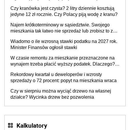
Czy kranówka jest czysta? 2 litry dziennie kosztują
jedyne 12 zł rocznie. Czy Polacy piją wodę z kranu?
Najem krótkoterminowy w sąsiedztwie. Swojego
mieszkania tak łatwo nie sprzedaż lub zrobisz to ze
stratą
Wiadomo o ile wzrosną stawki podatku na 2027 rok.
Minister Finansów ogłosił stawki
W czasie remontu za mieszkanie przeznaczone na
wynajem trzeba płacić wyższy podatek. Dlaczego?
Bo nikt nie realizuje w nim potrzeb mieszkaniowych
Rekordowy kwartał u deweloperów i wzrosty
sprzedaży o 72 procent: popyt na mieszkania wraca
Czy w sierpniu można wyciąć drzewo na własnej
działce? Wycinka drzew bez pozwolenia
Kalkulatory