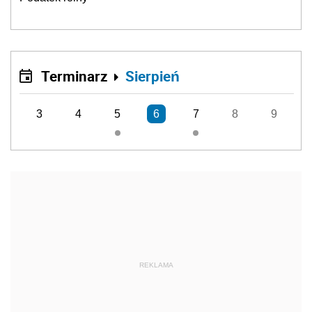
Terminarz
Sierpień
3
4
5
6
7
8
9
REKLAMA