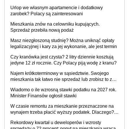
Urlop we własnym apartamencie i dodatkowy
zarobek? Polacy są zainteresowani
Mieszkania znów na celowniku kupujących.
Sprzedaż przebiła nową podaż
Masz niezgłoszoną studnię? Można uniknąć opłaty
legalizacyjnej i kary za jej wykonanie, ale jest termin
Czy kranówka jest czysta? 2 litry dziennie kosztują
jedyne 12 zł rocznie. Czy Polacy piją wodę z kranu?
Najem krótkoterminowy w sąsiedztwie. Swojego
mieszkania tak łatwo nie sprzedaż lub zrobisz to ze
stratą
Wiadomo o ile wzrosną stawki podatku na 2027 rok.
Minister Finansów ogłosił stawki
W czasie remontu za mieszkanie przeznaczone na
wynajem trzeba płacić wyższy podatek. Dlaczego?
Bo nikt nie realizuje w nim potrzeb mieszkaniowych
Rekordowy kwartał u deweloperów i wzrosty
sprzedaży o 72 procent: popyt na mieszkania wraca