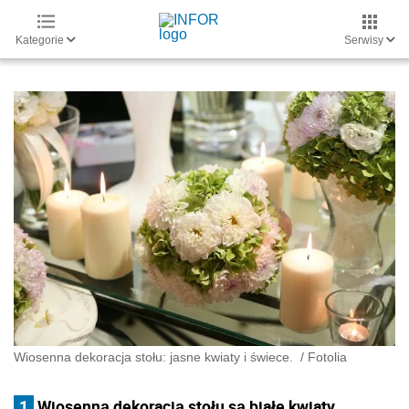
Kategorie
Serwisy
Wiosenna dekoracja stołu: jasne kwiaty i świece.
/
Fotolia
1
Wiosenną dekoracją stołu są białe kwiaty.