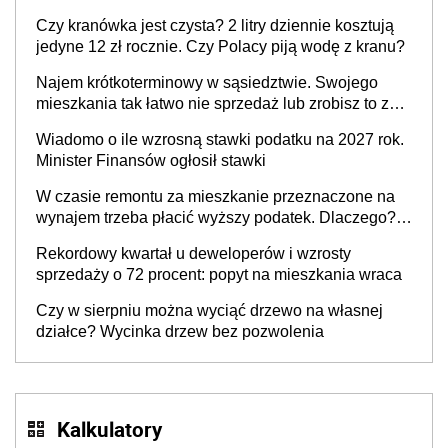
Czy kranówka jest czysta? 2 litry dziennie kosztują
jedyne 12 zł rocznie. Czy Polacy piją wodę z kranu?
Najem krótkoterminowy w sąsiedztwie. Swojego
mieszkania tak łatwo nie sprzedaż lub zrobisz to ze
stratą
Wiadomo o ile wzrosną stawki podatku na 2027 rok.
Minister Finansów ogłosił stawki
W czasie remontu za mieszkanie przeznaczone na
wynajem trzeba płacić wyższy podatek. Dlaczego?
Bo nikt nie realizuje w nim potrzeb mieszkaniowych
Rekordowy kwartał u deweloperów i wzrosty
sprzedaży o 72 procent: popyt na mieszkania wraca
Czy w sierpniu można wyciąć drzewo na własnej
działce? Wycinka drzew bez pozwolenia
Kalkulatory