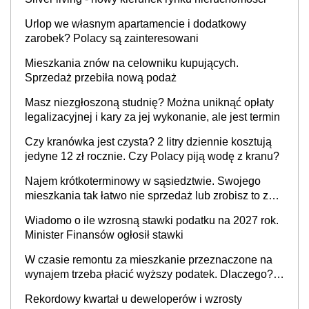
Urlop we własnym apartamencie i dodatkowy
zarobek? Polacy są zainteresowani
Mieszkania znów na celowniku kupujących.
Sprzedaż przebiła nową podaż
Masz niezgłoszoną studnię? Można uniknąć opłaty
legalizacyjnej i kary za jej wykonanie, ale jest termin
Czy kranówka jest czysta? 2 litry dziennie kosztują
jedyne 12 zł rocznie. Czy Polacy piją wodę z kranu?
Najem krótkoterminowy w sąsiedztwie. Swojego
mieszkania tak łatwo nie sprzedaż lub zrobisz to ze
stratą
Wiadomo o ile wzrosną stawki podatku na 2027 rok.
Minister Finansów ogłosił stawki
W czasie remontu za mieszkanie przeznaczone na
wynajem trzeba płacić wyższy podatek. Dlaczego?
Bo nikt nie realizuje w nim potrzeb mieszkaniowych
Rekordowy kwartał u deweloperów i wzrosty