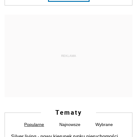
REKLAMA
Tematy
Popularne
Najnowsze
Wybrane
Silver living - nowy kierunek rynku nieruchomości