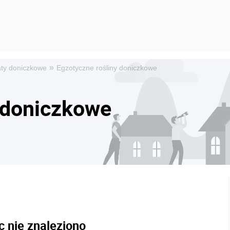
»
ty doniczkowe
Egzotyczne rośliny doniczkowe
 doniczkowe
c nie znaleziono