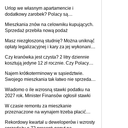
Urlop we własnym apartamencie i
dodatkowy zarobek? Polacy są
zainteresowani
Mieszkania znów na celowniku kupujących.
Sprzedaż przebiła nową podaż
Masz niezgłoszoną studnię? Można uniknąć
opłaty legalizacyjnej i kary za jej wykonanie,
ale jest termin
Czy kranówka jest czysta? 2 litry dziennie
kosztują jedyne 12 zł rocznie. Czy Polacy
piją wodę z kranu?
Najem krótkoterminowy w sąsiedztwie.
Swojego mieszkania tak łatwo nie sprzedaż
lub zrobisz to ze stratą
Wiadomo o ile wzrosną stawki podatku na
2027 rok. Minister Finansów ogłosił stawki
W czasie remontu za mieszkanie
przeznaczone na wynajem trzeba płacić
wyższy podatek. Dlaczego? Bo nikt nie
Rekordowy kwartał u deweloperów i wzrosty
realizuje w nim potrzeb mieszkaniowych