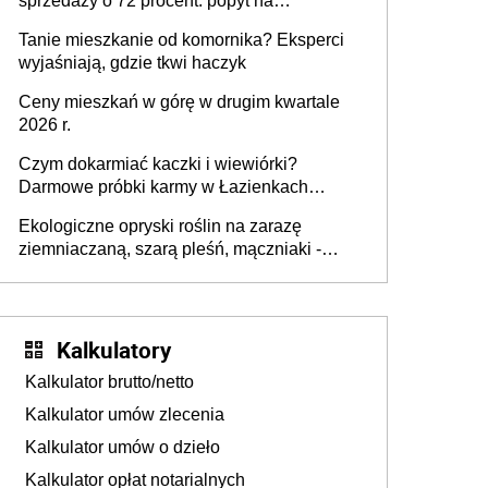
sprzedaży o 72 procent: popyt na
mieszkania wraca
Tanie mieszkanie od komornika? Eksperci
wyjaśniają, gdzie tkwi haczyk
Ceny mieszkań w górę w drugim kwartale
2026 r.
Czym dokarmiać kaczki i wiewiórki?
Darmowe próbki karmy w Łazienkach
Królewskich 25-26 lipca 2026 r. [Akcja
Ekologiczne opryski roślin na zarazę
edukacyjna]
ziemniaczaną, szarą pleśń, mączniaki -
gnojówki, wywary, wyciągi. Jak rozpoznać i
zwalczać choroby grzybowe roślin?
Kalkulatory
Kalkulator brutto/netto
Kalkulator umów zlecenia
Kalkulator umów o dzieło
Kalkulator opłat notarialnych