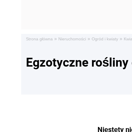
»
»
»
Strona główna
Nieruchomości
Ogród i kwiaty
Kwia
Egzotyczne rośliny
Niestety ni