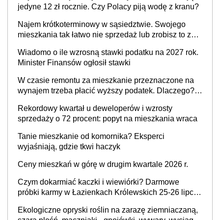
jedyne 12 zł rocznie. Czy Polacy piją wodę z kranu?
Najem krótkoterminowy w sąsiedztwie. Swojego
mieszkania tak łatwo nie sprzedaż lub zrobisz to ze
stratą
Wiadomo o ile wzrosną stawki podatku na 2027 rok.
Minister Finansów ogłosił stawki
W czasie remontu za mieszkanie przeznaczone na
wynajem trzeba płacić wyższy podatek. Dlaczego?
Bo nikt nie realizuje w nim potrzeb mieszkaniowych
Rekordowy kwartał u deweloperów i wzrosty
sprzedaży o 72 procent: popyt na mieszkania wraca
Tanie mieszkanie od komornika? Eksperci
wyjaśniają, gdzie tkwi haczyk
Ceny mieszkań w górę w drugim kwartale 2026 r.
Czym dokarmiać kaczki i wiewiórki? Darmowe
próbki karmy w Łazienkach Królewskich 25-26 lipca
2026 r. [Akcja edukacyjna]
Ekologiczne opryski roślin na zarazę ziemniaczaną,