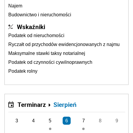
Najem
Budownictwo i nieruchomości
Wskaźniki
Podatek od nieruchomości
Ryczałt od przychodów ewidencjonowanych z najmu
Maksymalne stawki taksy notarialnej
Podatek od czynności cywilnoprawnych
Podatek rolny
Terminarz
Sierpień
3
4
5
6
7
8
9