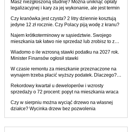
Masz niezgłoszoną studnię? Można uniknąć opłaty
legalizacyjnej i kary za jej wykonanie, ale jest termin
Czy kranówka jest czysta? 2 litry dziennie kosztują
jedyne 12 zł rocznie. Czy Polacy piją wodę z kranu?
Najem krótkoterminowy w sąsiedztwie. Swojego
mieszkania tak łatwo nie sprzedaż lub zrobisz to ze
stratą
Wiadomo o ile wzrosną stawki podatku na 2027 rok.
Minister Finansów ogłosił stawki
W czasie remontu za mieszkanie przeznaczone na
wynajem trzeba płacić wyższy podatek. Dlaczego?
Bo nikt nie realizuje w nim potrzeb mieszkaniowych
Rekordowy kwartał u deweloperów i wzrosty
sprzedaży o 72 procent: popyt na mieszkania wraca
Czy w sierpniu można wyciąć drzewo na własnej
działce? Wycinka drzew bez pozwolenia