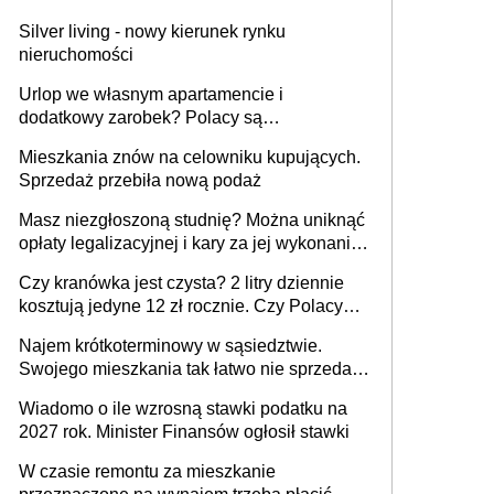
Silver living - nowy kierunek rynku
nieruchomości
Urlop we własnym apartamencie i
dodatkowy zarobek? Polacy są
zainteresowani
Mieszkania znów na celowniku kupujących.
Sprzedaż przebiła nową podaż
Masz niezgłoszoną studnię? Można uniknąć
opłaty legalizacyjnej i kary za jej wykonanie,
ale jest termin
Czy kranówka jest czysta? 2 litry dziennie
kosztują jedyne 12 zł rocznie. Czy Polacy
piją wodę z kranu?
Najem krótkoterminowy w sąsiedztwie.
Swojego mieszkania tak łatwo nie sprzedaż
lub zrobisz to ze stratą
Wiadomo o ile wzrosną stawki podatku na
2027 rok. Minister Finansów ogłosił stawki
W czasie remontu za mieszkanie