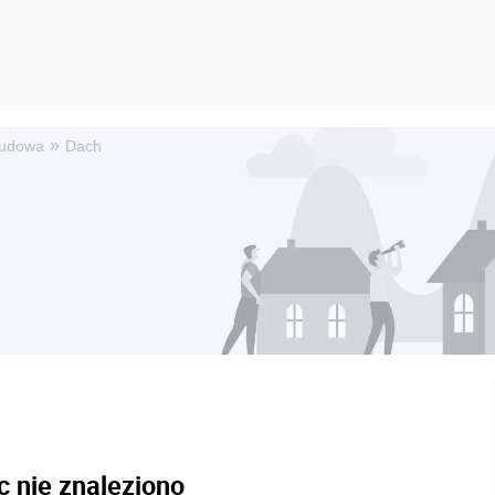
»
udowa
Dach
c nie znaleziono