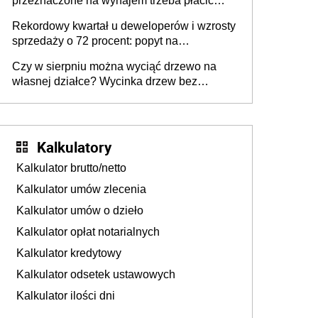
przeznaczone na wynajem trzeba płacić
wyższy podatek. Dlaczego? Bo nikt nie
Rekordowy kwartał u deweloperów i wzrosty
realizuje w nim potrzeb mieszkaniowych
sprzedaży o 72 procent: popyt na
mieszkania wraca
Czy w sierpniu można wyciąć drzewo na
własnej działce? Wycinka drzew bez
pozwolenia
Kalkulatory
Kalkulator brutto/netto
Kalkulator umów zlecenia
Kalkulator umów o dzieło
Kalkulator opłat notarialnych
Kalkulator kredytowy
Kalkulator odsetek ustawowych
Kalkulator ilości dni