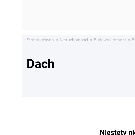
»
»
»
Strona główna
Nieruchomości
Budowa i remont
B
Dach
Niestety ni