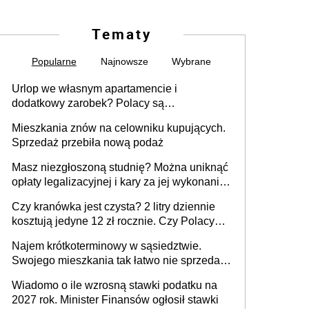
Tematy
Popularne
Najnowsze
Wybrane
Urlop we własnym apartamencie i
dodatkowy zarobek? Polacy są
zainteresowani
Mieszkania znów na celowniku kupujących.
Sprzedaż przebiła nową podaż
Masz niezgłoszoną studnię? Można uniknąć
opłaty legalizacyjnej i kary za jej wykonanie,
ale jest termin
Czy kranówka jest czysta? 2 litry dziennie
kosztują jedyne 12 zł rocznie. Czy Polacy
piją wodę z kranu?
Najem krótkoterminowy w sąsiedztwie.
Swojego mieszkania tak łatwo nie sprzedaż
lub zrobisz to ze stratą
Wiadomo o ile wzrosną stawki podatku na
2027 rok. Minister Finansów ogłosił stawki