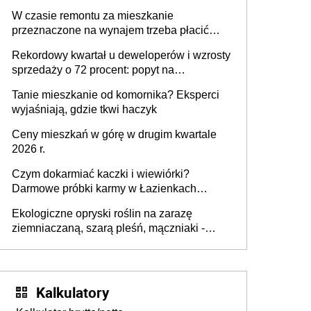
W czasie remontu za mieszkanie
przeznaczone na wynajem trzeba płacić
wyższy podatek. Dlaczego? Bo nikt nie
Rekordowy kwartał u deweloperów i wzrosty
realizuje w nim potrzeb mieszkaniowych
sprzedaży o 72 procent: popyt na
mieszkania wraca
Tanie mieszkanie od komornika? Eksperci
wyjaśniają, gdzie tkwi haczyk
Ceny mieszkań w górę w drugim kwartale
2026 r.
Czym dokarmiać kaczki i wiewiórki?
Darmowe próbki karmy w Łazienkach
Królewskich 25-26 lipca 2026 r. [Akcja
Ekologiczne opryski roślin na zarazę
edukacyjna]
ziemniaczaną, szarą pleśń, mączniaki -
gnojówki, wywary, wyciągi. Jak rozpoznać i
zwalczać choroby grzybowe roślin?
Kalkulatory