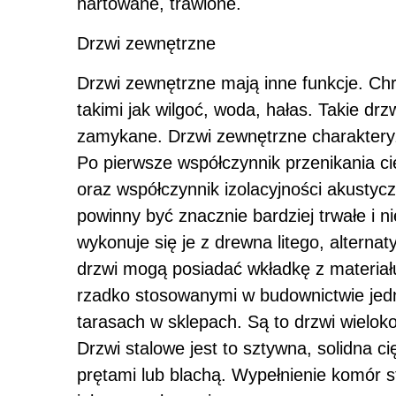
hartowane, trawione.
Drzwi zewnętrzne
Drzwi zewnętrzne mają inne funkcje. Ch
takimi jak wilgoć, woda, hałas. Takie dr
zamykane. Drzwi zewnętrzne charaktery
Po pierwsze współczynnik przenikania ci
oraz współczynnik izolacyjności akusty
powinny być znacznie bardziej trwałe i n
wykonuje się je z drewna litego, alternat
drzwi mogą posiadać wkładkę z materiał
rzadko stosowanymi w budownictwie jed
tarasach w sklepach. Są to drzwi wiel
Drzwi stalowe jest to sztywna, solidna 
prętami lub blachą. Wypełnienie komór s