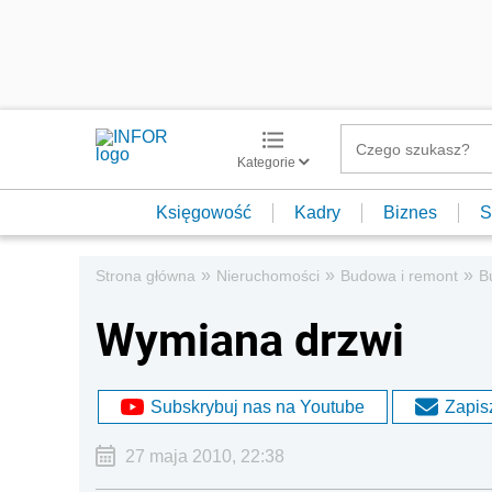
Kategorie
Księgowość
Kadry
Biznes
S
»
»
»
Strona główna
Nieruchomości
Budowa i remont
B
Wymiana drzwi
Subskrybuj nas na Youtube
Zapisz
27 maja 2010, 22:38