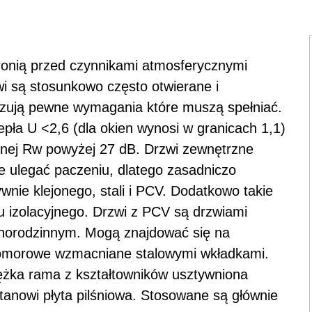
ronią przed czynnikami atmosferycznymi
zwi są stosunkowo często otwierane i
zują pewne wymagania które muszą spełniać.
epła U <2,6 (dla okien wynosi w granicach 1,1)
cznej Rw powyżej 27 dB. Drzwi zewnętrzne
ie ulegać paczeniu, dlatego zasadniczo
ywnie klejonego, stali i PCV. Dodatkowo takie
u izolacyjnego. Drzwi z PCV są drzwiami
norodzinnym. Mogą znajdować się na
okomorowe wzmacniane stalowymi wkładkami.
ciężka rama z kształtowników usztywniona
tanowi płyta pilśniowa. Stosowane są głównie