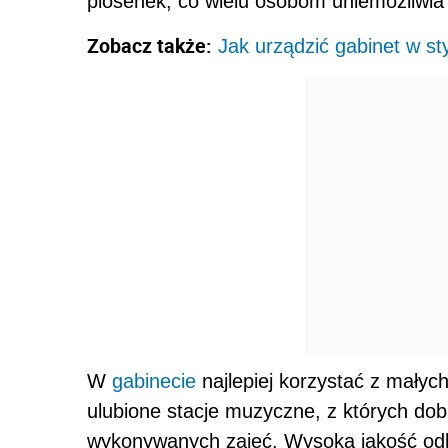
piosenek, co wielu osobom uniemożliwia 
Zobacz także:
Jak urządzić gabinet w s
W
gabinecie
najlepiej korzystać z małyc
ulubione stacje muzyczne, z których dob
wykonywanych zajęć. Wysoką jakość odb