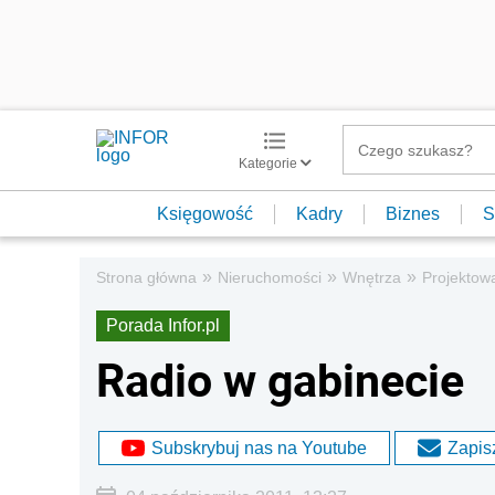
Kategorie
Księgowość
Kadry
Biznes
S
»
»
»
Strona główna
Nieruchomości
Wnętrza
Projektow
Porada Infor.pl
Radio w gabinecie
Subskrybuj nas na Youtube
Zapisz