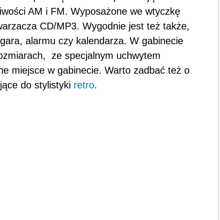
liwości AM i FM. Wyposażone we wtyczkę
warzacza CD/MP3. Wygodnie jest też także,
zegara, alarmu czy kalendarza. W gabinecie
h rozmiarach, ze specjalnym uchwytem
ne miejsce w gabinecie. Warto zadbać też o
ące do stylistyki
retro
.