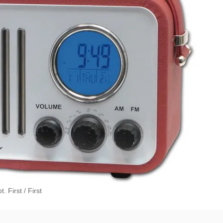
. First
/
First