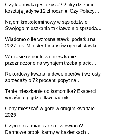
ale jest termin
Czy kranówka jest czysta? 2 litry dziennie
kosztują jedyne 12 zł rocznie. Czy Polacy
piją wodę z kranu?
Najem krótkoterminowy w sąsiedztwie.
Swojego mieszkania tak łatwo nie sprzedaż
lub zrobisz to ze stratą
Wiadomo o ile wzrosną stawki podatku na
2027 rok. Minister Finansów ogłosił stawki
W czasie remontu za mieszkanie
przeznaczone na wynajem trzeba płacić
wyższy podatek. Dlaczego? Bo nikt nie
Rekordowy kwartał u deweloperów i wzrosty
realizuje w nim potrzeb mieszkaniowych
sprzedaży o 72 procent: popyt na
mieszkania wraca
Tanie mieszkanie od komornika? Eksperci
wyjaśniają, gdzie tkwi haczyk
Ceny mieszkań w górę w drugim kwartale
2026 r.
Czym dokarmiać kaczki i wiewiórki?
Darmowe próbki karmy w Łazienkach