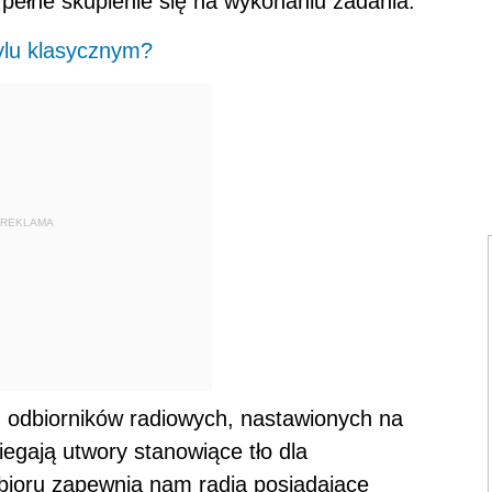
pełne skupienie się na wykonaniu zadania.
tylu klasycznym?
REKLAMA
h odbiorników radiowych, nastawionych na
iegają utwory stanowiące tło dla
ioru zapewnią nam radia posiadające