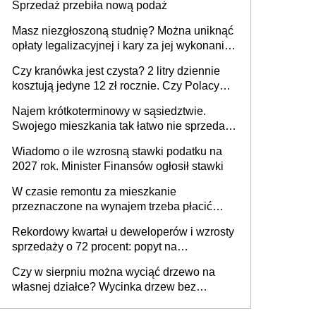
Sprzedaż przebiła nową podaż
Masz niezgłoszoną studnię? Można uniknąć
opłaty legalizacyjnej i kary za jej wykonanie,
ale jest termin
Czy kranówka jest czysta? 2 litry dziennie
kosztują jedyne 12 zł rocznie. Czy Polacy
piją wodę z kranu?
Najem krótkoterminowy w sąsiedztwie.
Swojego mieszkania tak łatwo nie sprzedaż
lub zrobisz to ze stratą
Wiadomo o ile wzrosną stawki podatku na
2027 rok. Minister Finansów ogłosił stawki
W czasie remontu za mieszkanie
przeznaczone na wynajem trzeba płacić
wyższy podatek. Dlaczego? Bo nikt nie
Rekordowy kwartał u deweloperów i wzrosty
realizuje w nim potrzeb mieszkaniowych
sprzedaży o 72 procent: popyt na
mieszkania wraca
Czy w sierpniu można wyciąć drzewo na
własnej działce? Wycinka drzew bez
pozwolenia