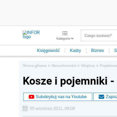
Kategorie
Księgowość
Kadry
Biznes
S
»
»
»
Strona główna
Nieruchomości
Wnętrza
Projektow
Kosze i pojemniki - 
Subskrybuj nas na Youtube
Zapisz
05 września 2011, 09:08