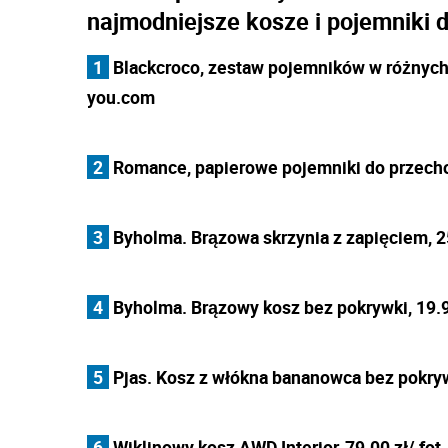
najmodniejsze kosze i pojemniki 
1
Blackcroco, zestaw pojemników w różnych 
you.com
2
Romance, papierowe pojemniki do przech
3
Byholma. Brązowa skrzynia z zapięciem, 25
4
Byholma. Brązowy kosz bez pokrywki, 19.9
5
Pjas. Kosz z włókna bananowca bez pokrywk
6
Wiklinowy kosz AWD Interior, 79.00 zł/ fot