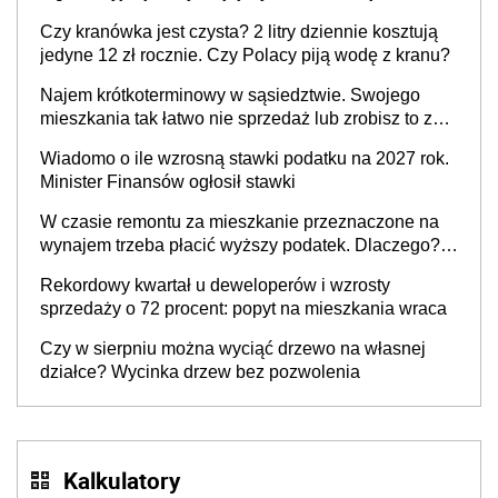
Czy kranówka jest czysta? 2 litry dziennie kosztują
jedyne 12 zł rocznie. Czy Polacy piją wodę z kranu?
Najem krótkoterminowy w sąsiedztwie. Swojego
mieszkania tak łatwo nie sprzedaż lub zrobisz to ze
stratą
Wiadomo o ile wzrosną stawki podatku na 2027 rok.
Minister Finansów ogłosił stawki
W czasie remontu za mieszkanie przeznaczone na
wynajem trzeba płacić wyższy podatek. Dlaczego?
Bo nikt nie realizuje w nim potrzeb mieszkaniowych
Rekordowy kwartał u deweloperów i wzrosty
sprzedaży o 72 procent: popyt na mieszkania wraca
Czy w sierpniu można wyciąć drzewo na własnej
działce? Wycinka drzew bez pozwolenia
Kalkulatory