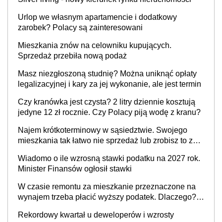
Urlop we własnym apartamencie i dodatkowy
zarobek? Polacy są zainteresowani
Mieszkania znów na celowniku kupujących.
Sprzedaż przebiła nową podaż
Masz niezgłoszoną studnię? Można uniknąć opłaty
legalizacyjnej i kary za jej wykonanie, ale jest termin
Czy kranówka jest czysta? 2 litry dziennie kosztują
jedyne 12 zł rocznie. Czy Polacy piją wodę z kranu?
Najem krótkoterminowy w sąsiedztwie. Swojego
mieszkania tak łatwo nie sprzedaż lub zrobisz to ze
stratą
Wiadomo o ile wzrosną stawki podatku na 2027 rok.
Minister Finansów ogłosił stawki
W czasie remontu za mieszkanie przeznaczone na
wynajem trzeba płacić wyższy podatek. Dlaczego?
Bo nikt nie realizuje w nim potrzeb mieszkaniowych
Rekordowy kwartał u deweloperów i wzrosty