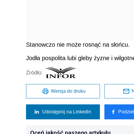
Stanowczo nie może rosnąć na słońcu.
Jodła pospolita lubi gleby żyzne i wilgotn
Źródło:
Wersja do druku
N
Udostępnij na Linkedin
Podzie
Oceń jakość naszego artykułu