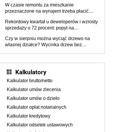
W czasie remontu za mieszkanie
przeznaczone na wynajem trzeba płacić
wyższy podatek. Dlaczego? Bo nikt nie
Rekordowy kwartał u deweloperów i wzrosty
realizuje w nim potrzeb mieszkaniowych
sprzedaży o 72 procent: popyt na
mieszkania wraca
Czy w sierpniu można wyciąć drzewo na
własnej działce? Wycinka drzew bez
pozwolenia
Kalkulatory
Kalkulator brutto/netto
Kalkulator umów zlecenia
Kalkulator umów o dzieło
Kalkulator opłat notarialnych
Kalkulator kredytowy
Kalkulator odsetek ustawowych