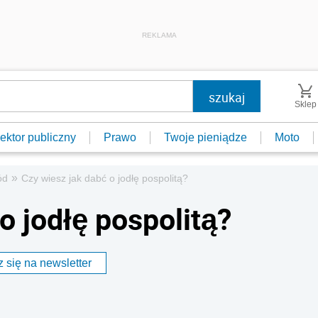
REKLAMA
Sklep
ektor publiczny
Prawo
Twoje pieniądze
Moto
»
ód
Czy wiesz jak dabć o jodłę pospolitą?
o jodłę pospolitą?
 się na newsletter