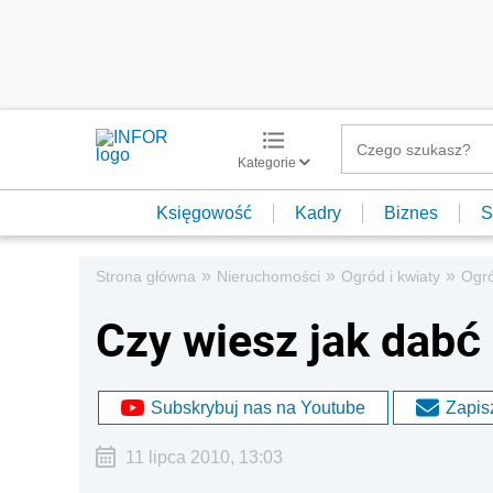
Kategorie
Księgowość
Kadry
Biznes
S
»
»
»
Strona główna
Nieruchomości
Ogród i kwiaty
Ogr
Czy wiesz jak dabć 
Subskrybuj nas na Youtube
Zapisz
11 lipca 2010, 13:03