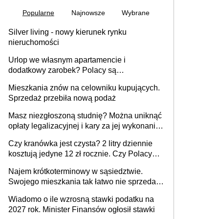
Popularne
Najnowsze
Wybrane
Silver living - nowy kierunek rynku
nieruchomości
Urlop we własnym apartamencie i
dodatkowy zarobek? Polacy są
zainteresowani
Mieszkania znów na celowniku kupujących.
Sprzedaż przebiła nową podaż
Masz niezgłoszoną studnię? Można uniknąć
opłaty legalizacyjnej i kary za jej wykonanie,
ale jest termin
Czy kranówka jest czysta? 2 litry dziennie
kosztują jedyne 12 zł rocznie. Czy Polacy
piją wodę z kranu?
Najem krótkoterminowy w sąsiedztwie.
Swojego mieszkania tak łatwo nie sprzedaż
lub zrobisz to ze stratą
Wiadomo o ile wzrosną stawki podatku na
2027 rok. Minister Finansów ogłosił stawki